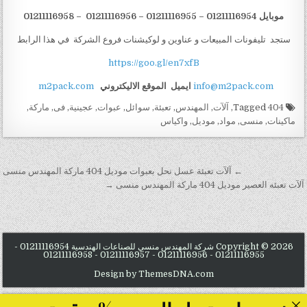
موبايل 01211116954 – 01211116955 – 01211116956 – 01211116958
ستجد تليفونات المبيعات و عناوين و لوكيشنات فروع الشركة في هذا الرابط
https://goo.gl/en7xfB
info@m2pack.com
ايميل
الموقع الاليكتروني
m2pack.com
Tagged
404
,
آلآت
,
المهندس
,
تعبئة
,
سوائل
,
عبوات
,
عجينية
,
فى
,
ماركة
,
ماكينات
,
منسى
,
مواد
,
موديل
,
واكياس
تصفّح المقالات
← آلآت تعبئة عسل نحل بعبوات موديل 404 ماركة المهندس منسى
آلآت تعبئه العصير موديل 404 ماركة المهندس منسى →
Copyright © 2026 شركة المهندس منسي للصناعات الهندسية 01211116954 -
01211116955 - 01211116956 - 01211116957 - 01211116958
Design by ThemesDNA.com