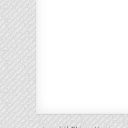
← آلة ملء عصير موديل 451 ماركة المهندس منسى