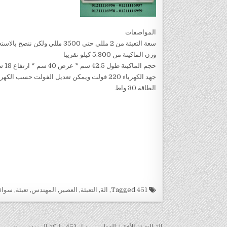
المواصفات
سعة التعبئة من 2 مللي حتي 3500 مللي ولكن ننصح بالاستخدام من 2 مللي حتي 250 مللي
وزن الماكينة من 5.300 كيلو تقريبا
حجم الماكينة طول 42.5 سم * عرض 40 سم * ارتفاع 18 سم تفريبا
جهد الكهرباء 220 فولت ويمكن تعديل الفولت حسب الكهرباء المتاحه لدي العميل
الطاقة 30 واط
Tagged
451
,
الة
,
التعبئة
,
العصير
,
المهندس
,
تعبئة
,
سوائ
الة التعبئة الأفقية للعطور موديل 451 ماركة المهندس منسى →