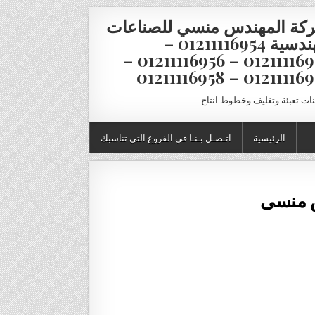
كة المهندس منسي للصناعات
الهندسية 01211116954 –
01211116955 – 01211116956 –
01211116957 – 012111
نات تعبئة وتغليف وخطوط انتاج
الرئيسية
اتـصـل بـنـا في الفروع التي تناسبك