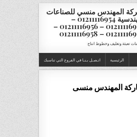
كة المهندس منسي للصناعات
الهندسية 01211116954 –
01211116955 – 01211116956 –
01211116957 – 012111
نات تعبئة وتغليف وخطوط انتاج
الرئيسية
اتـصـل بـنـا في الفروع التي تناسبك