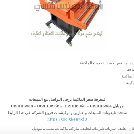
لمعرفة سعر الماكينة يرجى التواصل مع المبيعات
موبايل 01211116954 – 01211116955 – 01211116956
–
01211116958
ستجد تليفونات المبيعات و عناوين و لوكيشنات فروع الشركة في هذا الرابط
https://goo.gl/en7xfB
ان
,
تغليف
,
شرنك
,
شرينك
,
لتغليف
,
ماركة
,
ماكينات
,
منسى
,
موديل