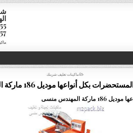
شر
16958
ماكي
POSTED IN
ماكينات تغليف شرينك
رات بكل أنواعها موديل 186 ماركة المهندس منسى
ة المهندس منسى