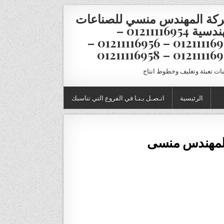
كة المهندس منسي للصناعات
الهندسية 01211116954 –
01211116955 – 01211116956 –
01211116957 – 012111
نات تعبئة وتغليف وخطوط انتاج
الرئيسية
اتـصـل بـنـا في الفروع التي تناسبك