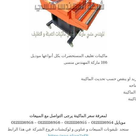
ماكينات تغليف المستحضرات بكل أنواعها موديل
186 ماركة المهندس منسى
لمعرفة سعر الماكينة يرجى التواصل مع المبيعات
موبايل 01211116954 – 01211116955 – 01211116956
–
01211116958
ستجد تليفونات المبيعات و عناوين و لوكيشنات فروع الشركة في هذا الرابط
https://goo.gl/en7xfB