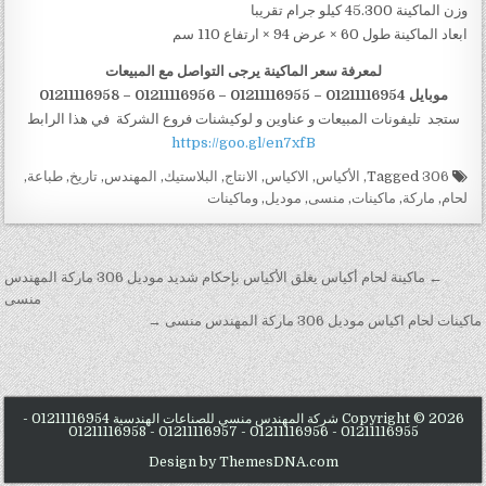
وزن الماكينة 45.300 كيلو جرام تقريبا
ابعاد الماكينة طول 60 × عرض 94 × ارتفاع 110 سم
لمعرفة سعر الماكينة يرجى التواصل مع المبيعات
موبايل 01211116954 – 01211116955 – 01211116956
–
01211116958
ستجد تليفونات المبيعات و عناوين و لوكيشنات فروع الشركة في هذا الرابط
https://goo.gl/en7xfB
Tagged
306
,
الأكياس
,
الاكياس
,
الانتاج
,
البلاستيك
,
المهندس
,
تاريخ
,
طباعة
,
لحام
,
ماركة
,
ماكينات
,
منسى
,
موديل
,
وماكينات
تصفّح المقالات
← ماكينة لحام أكياس يغلق الأكياس بإحكام شديد موديل 306 ماركة المهندس
منسى
ماكينات لحام اكياس موديل 306 ماركة المهندس منسى →
Copyright © 2026 شركة المهندس منسي للصناعات الهندسية 01211116954 -
01211116955 - 01211116956 - 01211116957 - 01211116958
Design by ThemesDNA.com