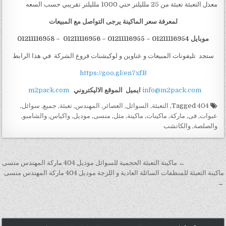
معدل التعبئة تعبئة من 25 ملليلتر حتي 1000 ملليلتر تقريبي حسب السعه
لمعرفة سعر الماكينة يرجى التواصل مع المبيعات
موبايل 01211116954 – 01211116955 – 01211116956 – 01211116958
ستجد تليفونات المبيعات و عناوين و لوكيشنات فروع الشركة في هذا الرابط
https://goo.gl/en7xfB
info@m2pack.com
ايميل
الموقع الاليكتروني
m2pack.com
Tagged
404
,
التعبئة
,
السوائل
,
العصائر
,
المهندس
,
تعبئة
,
جميع
,
سوائل
,
عبوات
,
فى
,
ماركة
,
ماكينات
,
ماكينة
,
مثل
,
منسى
,
موديل
,
واكياس
,
والشامبو
,
والصلصة
,
والكاتشب
تصفّح المقالات
← ماكينة التعبئة الحجمية للسوائل موديل 404 ماركة المهندس منسى
ماكينة التعبئة للمنظفات السائلة العادية و اللزجة موديل 404 ماركة المهندس منسى
→