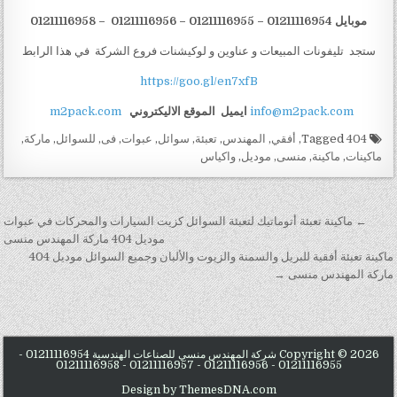
موبايل 01211116954 – 01211116955 – 01211116956 – 01211116958
ستجد تليفونات المبيعات و عناوين و لوكيشنات فروع الشركة في هذا الرابط
https://goo.gl/en7xfB
info@m2pack.com
ايميل
الموقع الاليكتروني
m2pack.com
Tagged
404
,
أفقي
,
المهندس
,
تعبئة
,
سوائل
,
عبوات
,
فى
,
للسوائل
,
ماركة
,
ماكينات
,
ماكينة
,
منسى
,
موديل
,
واكياس
تصفّح المقالات
← ماكينة تعبئة أتوماتيك لتعبئة السوائل كزيت السيارات والمحركات في عبوات
موديل 404 ماركة المهندس منسى
ماكينة تعبئة أفقية للبريل والسمنة والزيوت والألبان وجميع السوائل موديل 404
ماركة المهندس منسى →
Copyright © 2026 شركة المهندس منسي للصناعات الهندسية 01211116954 -
01211116955 - 01211116956 - 01211116957 - 01211116958
Design by ThemesDNA.com