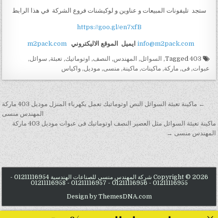
ستجد تليفونات المبيعات و عناوين و لوكيشنات فروع الشركة في هذا الرابط
https://goo.gl/en7xfB
info@m2pack.com
ايميل
الموقع الاليكتروني
m2pack.com
Tagged
403
,
السوائل
,
المهندس
,
النصف
,
اوتوماتيك
,
تعبئة
,
سوائل
,
عبوات
,
فى
,
ماركة
,
ماكينات
,
ماكينة
,
منسى
,
موديل
,
واكياس
تصفّح المقالات
← ماكينة تعبئة السوائل النص اوتوماتيك تعمل بكهرباء المنزل موديل 403 ماركة
المهندس منسى
ماكينة تعبئة السوائل مثل العصير النصف اوتوماتيك فى عبوات موديل 403 ماركة
المهندس منسى →
Copyright © 2026 شركة المهندس منسي للصناعات الهندسية 01211116954 -
01211116955 - 01211116956 - 01211116957 - 01211116958
Design by ThemesDNA.com