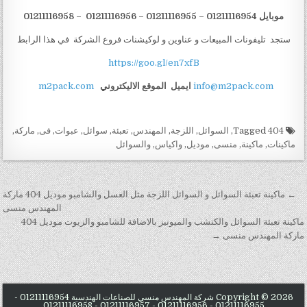
موبايل 01211116954 – 01211116955 – 01211116956 – 01211116958
ستجد تليفونات المبيعات و عناوين و لوكيشنات فروع الشركة في هذا الرابط
https://goo.gl/en7xfB
info@m2pack.com
ايميل
الموقع الاليكتروني
m2pack.com
Tagged
404
,
السوائل
,
اللزجة
,
المهندس
,
تعبئة
,
سوائل
,
عبوات
,
فى
,
ماركة
,
ماكينات
,
ماكينة
,
منسى
,
موديل
,
واكياس
,
والسوائل
تصفّح المقالات
← ماكينة تعبئة السوائل و السوائل اللزجة مثل العسل والشامبو موديل 404 ماركة
المهندس منسى
ماكينة تعبئة السوائل والكتشب والميونيز بالاضافة للشامبو والزيوت موديل 404
ماركة المهندس منسى →
Copyright © 2026 شركة المهندس منسي للصناعات الهندسية 01211116954 -
01211116955 - 01211116956 - 01211116957 - 01211116958