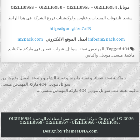
موبايل 01211116954 – 01211116955 – 01211116956 – 01211116958
ستجد تليفونات المبيعات و عناوين و لوكيشنات فروع الشركة في هذا الرابط
https://goo.gl/en7xfB
info@m2pack.com
ايميل
الموقع الاليكتروني
m2pack.com
Tagged
404
,
المهندس
,
تعبئة
,
سوائل
,
عبوات
,
عصير
,
فى
,
ماركة
,
ماكينات
,
ماكينة
,
منسى
,
موديل
,
واكياس
تصفّح المقالات
← ماكينة تعبئة عصائر و تعبئة مايونيز و تعبئة الشامبو و تعبئة العسل وغيرها من
سوائل موديل 404 ماركة المهندس منسى
ماكينة تعبئة علب سوائل موديل 404 ماركة المهندس منسى →
Copyright © 2026 شركة المهندس منسي للصناعات الهندسية 01211116954 -
01211116955 - 01211116956 - 01211116957 - 01211116958
Design by ThemesDNA.com