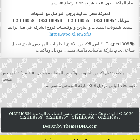
ابعاد الماكينة طول 79 x عرض 56 x ارتفاع 26 سم
لمعرفة سعر الماكينة يرجى التواصل مع المبيعات
موبايل 01211116954 – 01211116955 – 01211116956
–
01211116958
ستجد تليفونات المبيعات و عناوين و لوكيشنات فروع الشركة في هذا الرابط
https://goo.gl/en7xfB
Tagged
308
,
اكياس
,
الاكياس
,
الانتاج
,
الحلويات
,
المهندس
,
تاريخ
,
تقفيل
,
طباعة
,
لحام
,
ماركة
,
ماكينات
,
ماكينة
,
منسى
,
موديل
,
وماكينات
تصفّح المقالات
← ماكنة تقفيل اكياس الحلويات واكياس المصاصه موديل 308 ماركة المهندس
منسى
ماكينة لحام اكياس موديل 308 ماركة المهندس منسى →
Copyright © 2026 شركة المهندس منسي للصناعات الهندسية 01211116954 -
01211116955 - 01211116956 - 01211116957 - 01211116958
Design by ThemesDNA.com