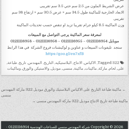
عرض الشريط الملون من 2.5 سم حتي 3.5 سم تقريبى
الابعاد الخارجية للماكينة طول 34.5 سم × عرض 30.5 سم × ارتفاع 36 سم
تقريبى
وزن الماكينة 8.5 كيلو جرام تقريبا تزيد او تنقص حسب تحديثات الماكينة
لمعرفة سعر الماكينة يرجى التواصل مع المبيعات
موبايل 01211116954 – 01211116955 – 01211116956
–
01211116958
ستجد تليفونات المبيعات و عناوين و لوكيشنات فروع الشركة في هذا الرابط
https://goo.gl/en7xfB
Tagged
322
,
الاكياس
,
الانتاج
,
البلاستيكيه
,
التاريخ
,
المهندس
,
تاريخ
,
طباعة
,
على
,
لحام
,
ماركة
,
ماكينات
,
ماكينة
,
منسى
,
موديل
,
والاستيكر
,
والورق
,
وماكينات
تصفّح المقالات
← ماكينة طباعة التاريخ على الاكياس البلاستيك والورق موديل 322 ماركة المهندس
منسى
ماكينة طباعة تاريخ الانتاج موديل 322 ماركة المهندس منسى →
Copyright © 2026 شركة المهندس منسي للصناعات الهندسية 01211116954 -