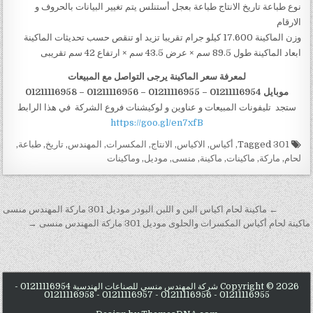
نوع طباعة تاريخ الانتاج طباعة بعجل أستنلس يتم تغيير البيانات بالحروف و
الارقام
وزن الماكينة 17.600 كيلو جرام تقريبا تزيد او تنقص حسب تحديثات الماكينة
ابعاد الماكينة طول 89.5 سم × عرض 43.5 سم × ارتفاع 42 سم تقريبى
لمعرفة سعر الماكينة يرجى التواصل مع المبيعات
موبايل 01211116954 – 01211116955 – 01211116956
–
01211116958
ستجد تليفونات المبيعات و عناوين و لوكيشنات فروع الشركة في هذا الرابط
https://goo.gl/en7xfB
Tagged
301
,
أكياس
,
الاكياس
,
الانتاج
,
المكسرات
,
المهندس
,
تاريخ
,
طباعة
,
لحام
,
ماركة
,
ماكينات
,
ماكينة
,
منسى
,
موديل
,
وماكينات
تصفّح المقالات
← ماكينة لحام اكياس البن و اللبن البودر موديل 301 ماركة المهندس منسى
ماكينة لحام أكياس المكسرات والحلوى موديل 301 ماركة المهندس منسى →
Copyright © 2026 شركة المهندس منسي للصناعات الهندسية 01211116954 -
01211116955 - 01211116956 - 01211116957 - 01211116958