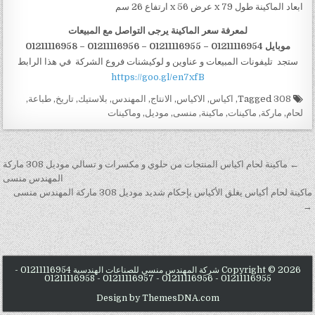
ابعاد الماكينة طول 79 x عرض 56 x ارتفاع 26 سم
لمعرفة سعر الماكينة يرجى التواصل مع المبيعات
موبايل 01211116954 – 01211116955 – 01211116956
–
01211116958
ستجد تليفونات المبيعات و عناوين و لوكيشنات فروع الشركة في هذا الرابط
https://goo.gl/en7xfB
Tagged
308
,
اكياس
,
الاكياس
,
الانتاج
,
المهندس
,
بلاستيك
,
تاريخ
,
طباعة
,
لحام
,
ماركة
,
ماكينات
,
ماكينة
,
منسى
,
موديل
,
وماكينات
تصفّح المقالات
← ماكينة لحام اكياس المنتجات من حلوي و مكسرات و تسالي موديل 308 ماركة
المهندس منسى
ماكينة لحام أكياس يغلق الأكياس بإحكام شديد موديل 308 ماركة المهندس منسى
→
Copyright © 2026 شركة المهندس منسي للصناعات الهندسية 01211116954 -
01211116955 - 01211116956 - 01211116957 - 01211116958
Design by ThemesDNA.com