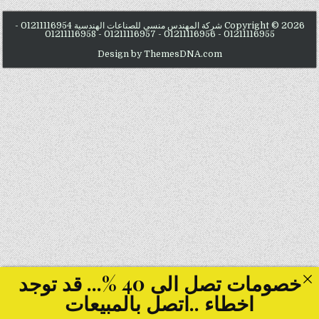
Copyright © 2026 شركة المهندس منسي للصناعات الهندسية 01211116954 -
01211116955 - 01211116956 - 01211116957 - 01211116958
Design by ThemesDNA.com
خصومات تصل الى 40 %... قد توجد
اخطاء ..اتصل بالمبيعات