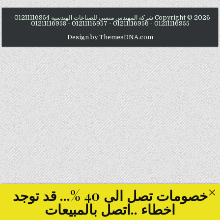
Copyright © 2026 شركة المهندس منسي للصناعات الهندسية 01211116954 -
01211116955 - 01211116956 - 01211116957 - 01211116958
Design by ThemesDNA.com
خصومات تصل الى 40 %... قد توجد
اخطاء ..اتصل بالمبيعات