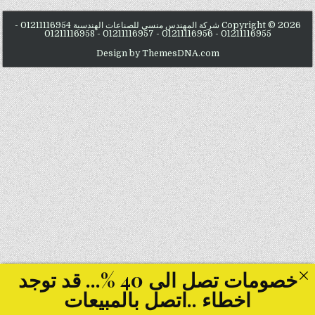
Copyright © 2026 شركة المهندس منسي للصناعات الهندسية 01211116954 -
01211116955 - 01211116956 - 01211116957 - 01211116958
Design by ThemesDNA.com
خصومات تصل الى 40 %... قد توجد
اخطاء ..اتصل بالمبيعات