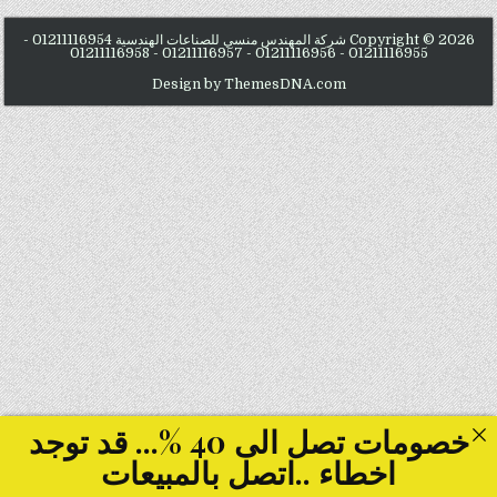
Copyright © 2026 شركة المهندس منسي للصناعات الهندسية 01211116954 -
01211116955 - 01211116956 - 01211116957 - 01211116958
Design by ThemesDNA.com
خصومات تصل الى 40 %... قد توجد
اخطاء ..اتصل بالمبيعات