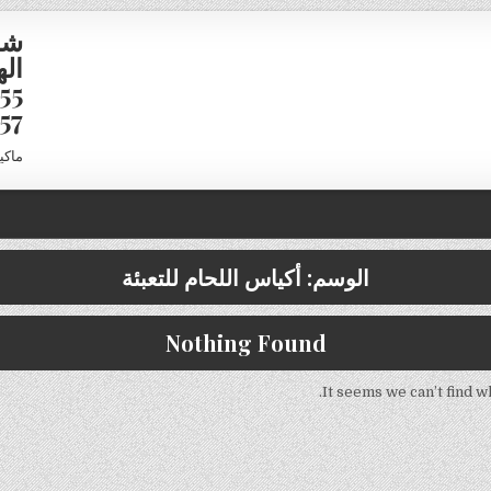
شر
16958
ماكي
الوسم:
أكياس اللحام للتعبئة
Nothing Found
It seems we can’t find w