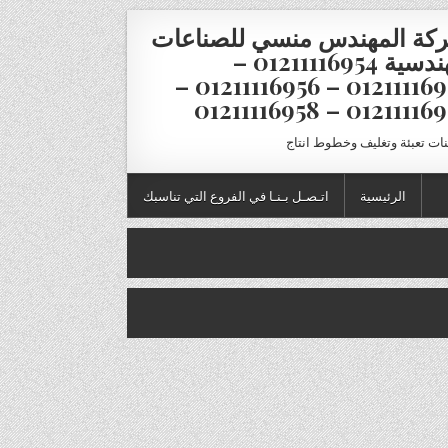
كة المهندس منسي للصناعات
الهندسية 01211116954 –
01211116955 – 01211116956 –
01211116957 – 012111
نات تعبئة وتغليف وخطوط انتاج
الرئيسية
اتـصـل بـنـا في الفروع التي تناسبك