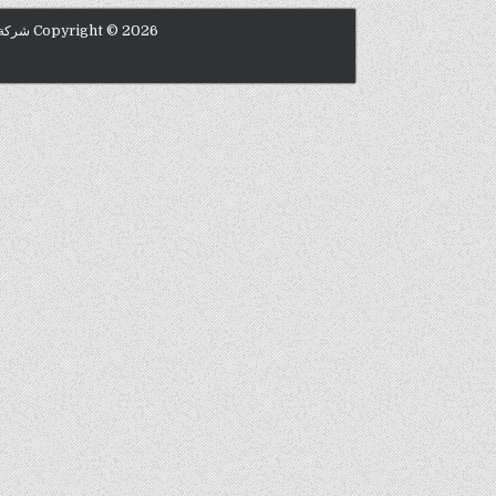
Copyright © 2026 شركة المهندس منسي للصناعات الهندسية 01211116954 - 01211116955 - 01211116956 - 01211116957 - 01211116958