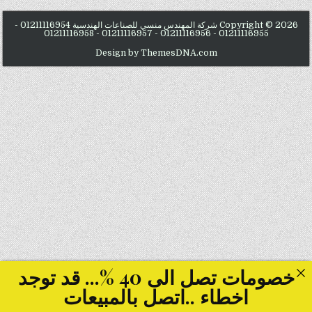
Copyright © 2026 شركة المهندس منسي للصناعات الهندسية 01211116954 -
01211116955 - 01211116956 - 01211116957 - 01211116958
Design by ThemesDNA.com
خصومات تصل الى 40 %... قد توجد
اخطاء ..اتصل بالمبيعات