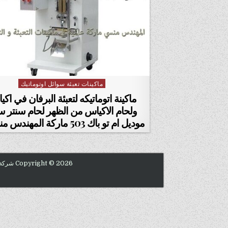
ماكينات تعبئة سوائل اوتوماتيك
Posted in
ماكينة اتوماتيكه لتعبئة البرفان في اك
ولحام الاكياس من الظهر لحام سنتر 
موديل ام تو باك 503 ماركة المهندس منسي :
Copyright © 2026 شركة المهندس منسي للصناعات الهندسية 01211116954 - 01211116955 - 01211116956 - 01211116957 - 01211116958