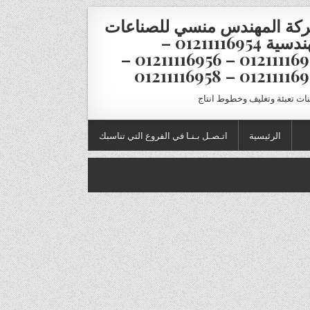
كة المهندس منسي للصناعات
الهندسية 01211116954 –
01211116955 – 01211116956 –
01211116957 – 012111
نات تعبئة وتغليف وخطوط انتاج
الرئيسية
اتـصـل بـنـا في الفروع التي تناسبك