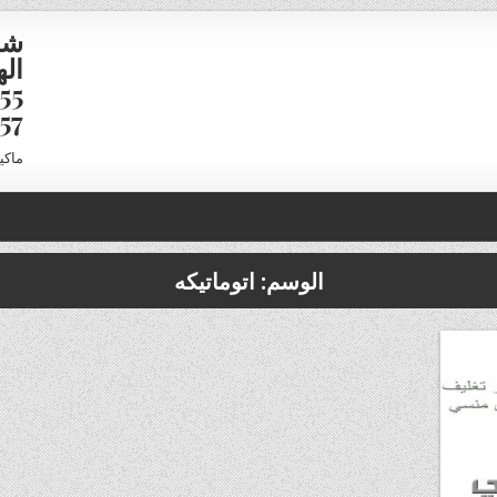
شر
16958
ماكي
الوسم:
اتوماتيكه