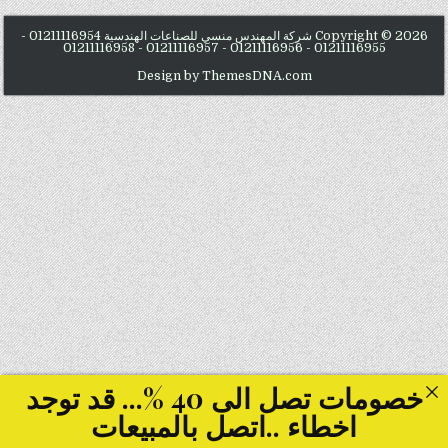
Copyright © 2026 شركة المهندس منسي للصناعات الهندسية 01211116954 -
01211116955 - 01211116956 - 01211116957 - 01211116958
Design by ThemesDNA.com
خصومات تصل الى 40 %... قد توجد
اخطاء ..اتصل بالمبيعات