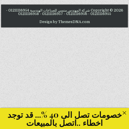
Copyright © 2026 شركة المهندس منسي للصناعات الهندسية 01211116954 -
01211116955 - 01211116956 - 01211116957 - 01211116958
Design by ThemesDNA.com
خصومات تصل الى 40 %... قد توجد
اخطاء ..اتصل بالمبيعات