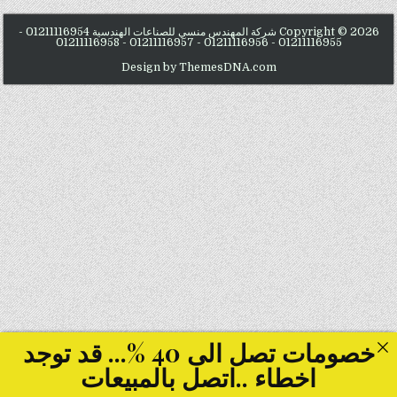
Copyright © 2026 شركة المهندس منسي للصناعات الهندسية 01211116954 -
01211116955 - 01211116956 - 01211116957 - 01211116958
Design by ThemesDNA.com
خصومات تصل الى 40 %... قد توجد
اخطاء ..اتصل بالمبيعات