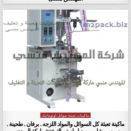
ماكينات تعبئة سوائل اوتوماتيك
Posted in
ماكينة تعبئة كل السوائل والمواد اللزجه , برفان , طحينة ,
صوص , شامبو موديل ام تو باك 505 ماركة المهندس