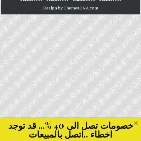
Design by ThemesDNA.com
خصومات تصل الى 40 %... قد توجد
اخطاء ..اتصل بالمبيعات