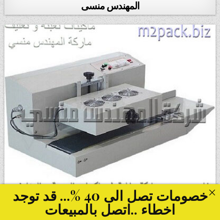
المهندس منسى
خصومات تصل الى 40 %... قد توجد
اخطاء ..اتصل بالمبيعات