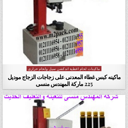
ماكينات لحام اغطية اندكشن سيل ولحام حرارى
Posted in
ماكينه كبس غطاء المعدنى على زجاجات الزجاج ‏‏موديل
225 ماركة المهندس منسى