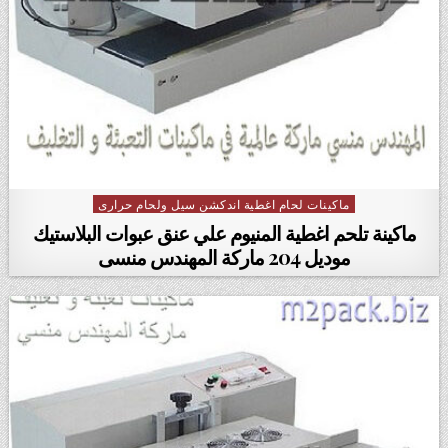
ماكينات لحام اغطية اندكشن سيل ولحام حرارى
Posted in
ماكينة تلحم اغطية المنيوم علي عنق عبوات البلاستيك
موديل 204 ماركة المهندس منسى