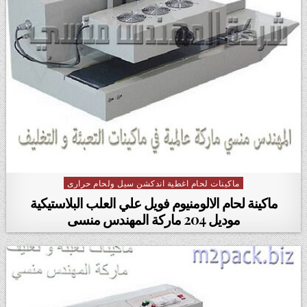
ماكينات لحام اغطية اندكشن سيل ولحام حرارى
Posted in
ماكينة لحام الالومنيوم فويل علي العلب البلاستيكية
موديل 204 ماركة المهندس منسى