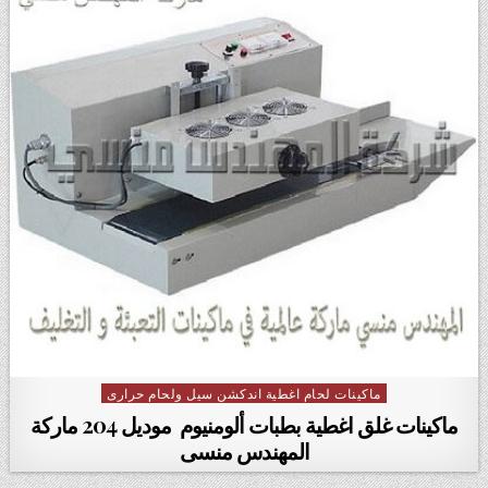
ماكينات لحام اغطية اندكشن سيل ولحام حرارى
Posted in
ماكينات غلق اغطية بطبات ألومنيوم ‏ موديل 204 ماركة
المهندس منسى