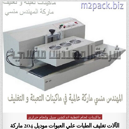
ماكينات لحام اغطية اندكشن سيل ولحام حرارى
Posted in
الآلات تغليف الطبات علي العبوات موديل 204 ماركة