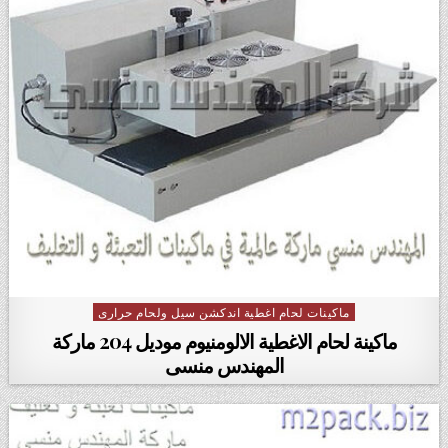
ماكينات لحام اغطية اندكشن سيل ولحام حرارى
Posted in
ماكينة لحام الاغطية الالومنيوم موديل 204 ماركة
المهندس منسى