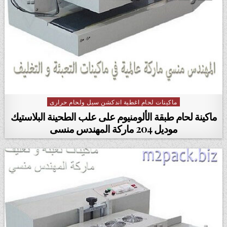
ماكينات لحام اغطية اندكشن سيل ولحام حرارى
Posted in
ماكينة لحام طبقة الألومنيوم على علب الطحينة البلاستيك
موديل 204 ماركة المهندس منسى