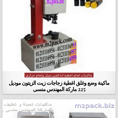
ماكينات لحام اغطية اندكشن سيل ولحام حرارى
Posted in
ماكينة وضع وغلق اغطية زجاجات زيت الزيتون ‏‏موديل
225 ماركة المهندس منسى