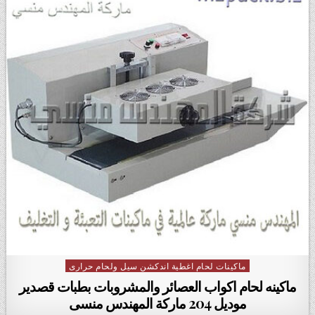
ماكينات لحام اغطية اندكشن سيل ولحام حرارى
Posted in
ماكينه لحام اكواب العصائر والمشروبات بطبات قصدير
موديل 204 ماركة المهندس منسى