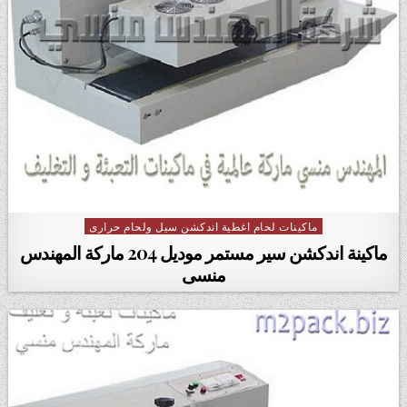
ماكينات لحام اغطية اندكشن سيل ولحام حرارى
Posted in
ماكينة اندكشن سير مستمر موديل 204 ماركة المهندس
منسى