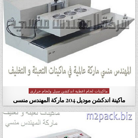
ماكينات لحام اغطية اندكشن سيل ولحام حرارى
Posted in
ماكينة اندكشن موديل 204 ماركة المهندس منسى