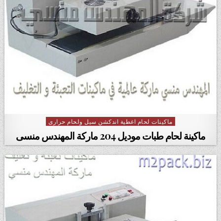
ماكينات لحام اغطية اندكشن سيل ولحام حرارى
Posted in
ماكينة لحام طبات موديل 204 ماركة المهندس منسى