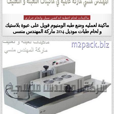
ماكينات لحام اغطية اندكشن سيل ولحام حرارى
Posted in
ماكينة لعمليه وضع طبه الومنيوم فويل على عبوة بلاستيك
و لحام طبات موديل 204 ماركة ‏المهندس منسى