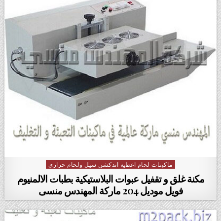
ماكينات لحام اغطية اندكشن سيل ولحام حرارى
Posted in
مكنة غلق و تقفيل عبوات البلاستيكية بطبات الالمنيوم
فويل موديل 204 ماركة المهندس منسى