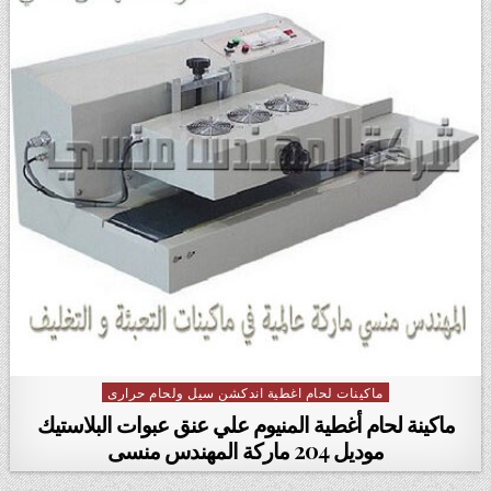
ماكينات لحام اغطية اندكشن سيل ولحام حرارى
Posted in
ماكينة لحام أغطية المنيوم علي عنق عبوات البلاستيك
موديل 204 ماركة المهندس منسى