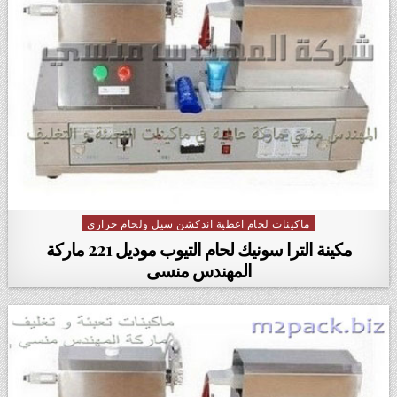
ماكينات لحام اغطية اندكشن سيل ولحام حرارى
Posted in
مكينة الترا سونيك لحام التيوب ‏موديل 221 ماركة
المهندس منسى