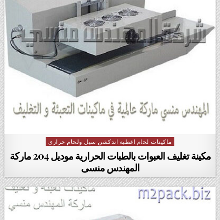
ماكينات لحام اغطية اندكشن سيل ولحام حرارى
Posted in
مكينة تغليف العبوات بالطبات الحرارية موديل 204 ماركة
المهندس منسى