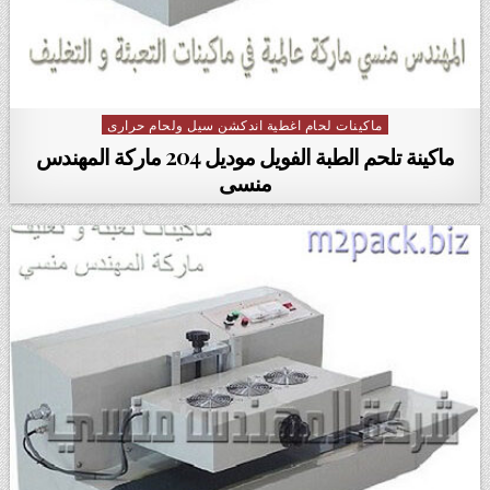
ماكينات لحام اغطية اندكشن سيل ولحام حرارى
Posted in
ماكينة تلحم الطبة الفويل موديل 204 ماركة المهندس
منسى