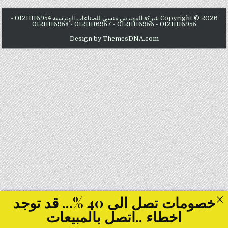
Copyright © 2026 شركة المهندس منسي للصناعات الهندسية 01211116954 -
01211116955 - 01211116956 - 01211116957 - 01211116958
Design by ThemesDNA.com
خصومات تصل الى 40 %... قد توجد
اخطاء ..اتصل بالمبيعات