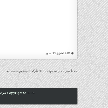
Tagged
410
,
صور
تصفّح المقالات
خلاط سوائل لزجة موديل 410 ماركة المهندس منسى →
Copyright © 2026 شركة المهندس منسي للصناعات الهندسية 01211116954 - 01211116955 - 01211116956 - 01211116957 - 01211116958