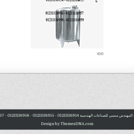
410
Design by ThemesDNA.com