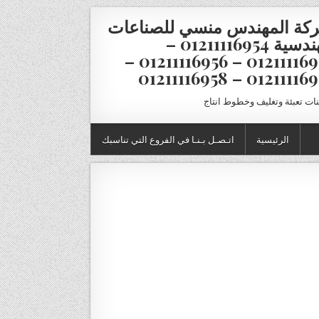
كة المهندس منسي للصناعات
الهندسية 01211116954 –
01211116955 – 01211116956 –
01211116957 – 012111
نات تعبئة وتغليف وخطوط انتاج
الرئيسية
اتـصـل بـنـا في الفروع التي تناسبك