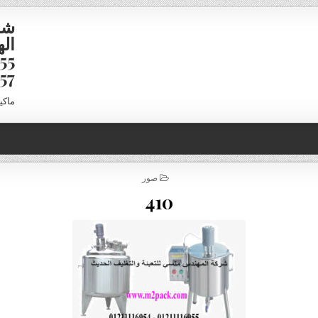
شر
16958
ماكي
POSTED IN
صور
410