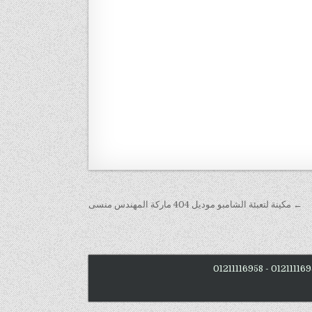
← مكينة لتعبئة الشامبو موديل 404 ماركة المهندس منسى